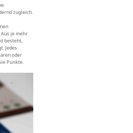
ne
dernd zugleich.
hnen
 Aus je mehr
d besteht,
t. Jedes
Bären oder
sie Punkte.