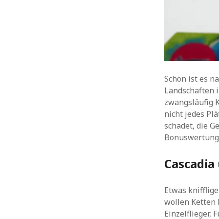
Schön ist es n
Landschaften i
zwangsläufig 
nicht jedes Plä
schadet, die G
Bonuswertung
Cascadia 
Etwas knifflig
wollen Ketten 
Einzelflieger,