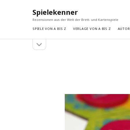
Spielekenner
Rezensionen aus der Welt der Brett- und Kartenspiele
SPIELE VON A BIS Z
VERLAGE VON A BIS Z
AUTORE
Seitenleiste
Seitenleiste
öffnen