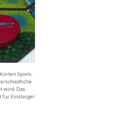
kürten Spiels.
terschiedliche
t wird. Das
d für Einsteiger