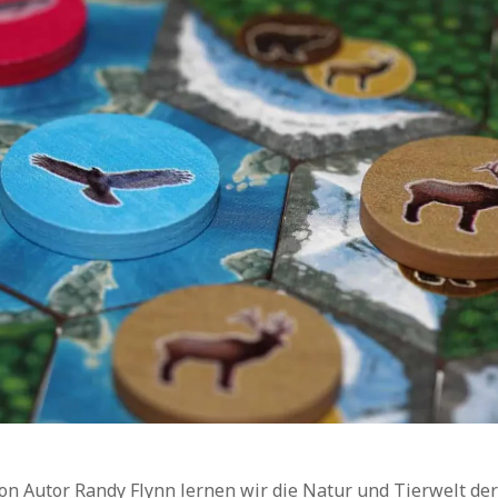
★★☆☆☆ (ordentlich)
(15)
★☆☆☆☆ (mäßig)
(8)
☆☆☆☆☆ (misslungen)
(5)
von Autor Randy Flynn lernen wir die Natur und Tierwelt de