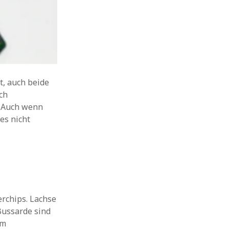
t, auch beide
ch
. Auch wenn
 es nicht
erchips. Lachse
Bussarde sind
im