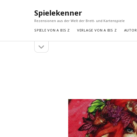
Spielekenner
Rezensionen aus der Welt der Brett- und Kartenspiele
SPIELE VON A BIS Z
VERLAGE VON A BIS Z
AUTORE
Seitenleiste
Seitenleiste
öffnen