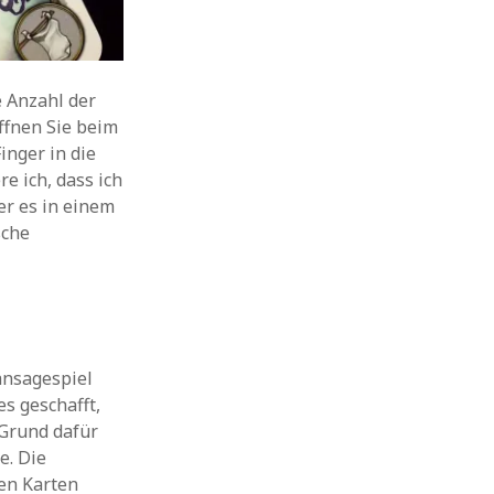
e Anzahl der
ffnen Sie beim
inger in die
e ich, dass ich
er es in einem
sche
ansagespiel
s geschafft,
 Grund dafür
e. Die
hen Karten