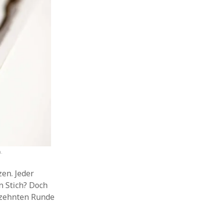
.
zen. Jeder
n Stich? Doch
n zehnten Runde