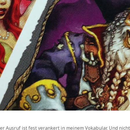
★★☆☆☆ (ordentlich)
(15)
★☆☆☆☆ (mäßig)
(8)
☆☆☆☆☆ (misslungen)
(5)
er Ausruf ist fest verankert in meinem Vokabular. Und nicht