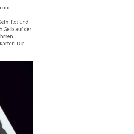
n nur
er
elb, Rot und
ch Gelb auf der
ahmen.
karten. Die