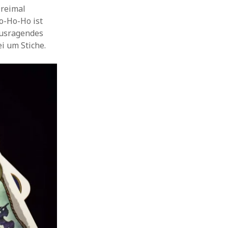
Dreimal
Yo-Ho-Ho ist
rausragendes
i um Stiche.