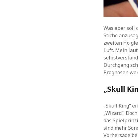
Was aber soll 
Stiche anzusag
zweiten Ho gle
Luft. Mein lau
selbstverständ
Durchgang scha
Prognosen wer
„Skull Ki
„Skull King“ e
„Wizard“. Doch
das Spielprinz
sind mehr Sond
Vorhersage ber