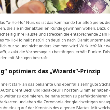
das Yo-Ho-Ho? Nun, es ist das Kommando für alle Spieler, di
en, die sie in der aktuellen Runde gewinnen wollen. Dazu ö
ichzeitig ihre Fäuste und strecken die entsprechende Zahl F
tes Yo-Ho-Ho hallt natürlich deutlich nach. Damit untermauer
lich nur so und nicht anders kommen wird. Wirklich? Nur w
fft, exakt die Vorhersage zu bestätigen, erhält Punkte. Fal
den mit Abzügen bestraft.
ng“ optimiert das „Wizards“-Prinzip
rinnert stark an das bekannte und ebenfalls sehr gute Stich
 Autor Brent Beck und Redakteur Thorsten Gimmler haben e
ip weiter zu optimieren, beinahe schon zu perfektionieren.
erkarten und eben die Zeremonie der gleichzeitigen Ansag
uht einzig auf der Kenntnis des eigenen Blattes. Mit welc